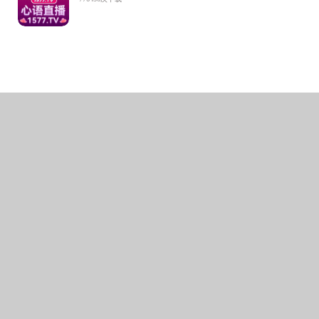
讲座时间：2025-05-29 14:30:00
讲座地点：国产色情网 101报告厅
主讲人
：邱敦莲 研究员
22
5月
区域地球系统模式中河网水动力模型的研发和应用
讲座时间：2025-05-27 10:30:00
讲座地点：国产色情网 214会议室
主讲人
：中国科国产色情网 大气物理研究所郑辉高级工
程师
党建动态
MORE>
【党建动态】
“传承爱国精神，锤炼过硬作风”——自然地
理学与第四纪地质学研究生党支部开展主题党日活动