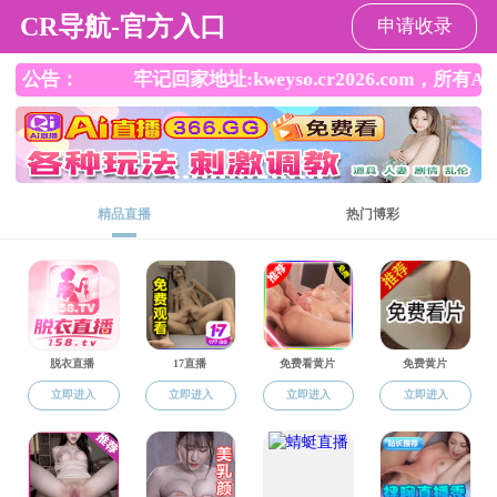
国产色情网
教师入口
|
学生入口
|
校友入口
国产色情网
国产色情网概况
国产色情网 介绍
党政领导
组织机构
历届领导
师资队伍
地理科学系
人文地理与城乡规划系
信息地理系
博士后合
作导师
博士生导师
硕士生导师
党建工作
组织机构
党建动态
党校工作
主题教育
纪委工作
工会教代
会
教育教学
本科生教育
专业介绍